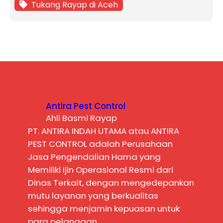
Tukang Rayap di Aceh
Antira Pest Control
Ahli Basmi Rayap
PT. ANTIRA INDAH UTAMA atau ANTIRA
PEST CONTROL adalah Perusahaan
Jasa Pengendalian Hama yang
Memiliki Ijin Operasional Resmi dari
Dinas Terkait, dengan mengedepankan
mutu layanan yang berkualitas
sehingga menjamin kepuasan untuk
para pelanggan.