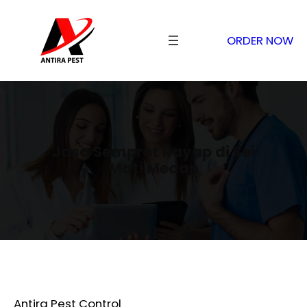
ORDER NOW
Jasa Semprot Rayap di Sei
Mati Medan
Antira Pest Control