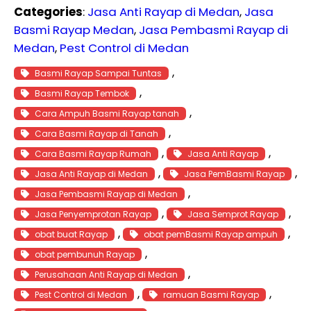
Categories
:
Jasa Anti Rayap di Medan
, 
Jasa
Basmi Rayap Medan
, 
Jasa Pembasmi Rayap di
Medan
, 
Pest Control di Medan
, 
Basmi Rayap Sampai Tuntas
, 
Basmi Rayap Tembok
, 
Cara Ampuh Basmi Rayap tanah
, 
Cara Basmi Rayap di Tanah
, 
, 
Cara Basmi Rayap Rumah
Jasa Anti Rayap
, 
, 
Jasa Anti Rayap di Medan
Jasa PemBasmi Rayap
, 
Jasa Pembasmi Rayap di Medan
, 
, 
Jasa Penyemprotan Rayap
Jasa Semprot Rayap
, 
, 
obat buat Rayap
obat pemBasmi Rayap ampuh
, 
obat pembunuh Rayap
, 
Perusahaan Anti Rayap di Medan
, 
, 
Pest Control di Medan
ramuan Basmi Rayap