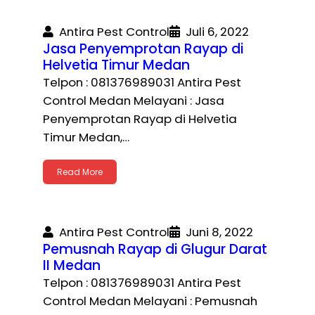
Antira Pest Control
Juli 6, 2022
Jasa Penyemprotan Rayap di
Helvetia Timur Medan
Telpon : 081376989031 Antira Pest
Control Medan Melayani : Jasa
Penyemprotan Rayap di Helvetia
Timur Medan,…
Read More
Antira Pest Control
Juni 8, 2022
Pemusnah Rayap di Glugur Darat
II Medan
Telpon : 081376989031 Antira Pest
Control Medan Melayani : Pemusnah