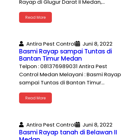
Rayap di Glugur Darat II Medan,…
Read More
Antira Pest Control
Juni 8, 2022
Basmi Rayap sampai Tuntas di
Bantan Timur Medan
Telpon : 081376989031 Antira Pest
Control Medan Melayani : Basmi Rayap
sampai Tuntas di Bantan Timur…
Read More
Antira Pest Control
Juni 8, 2022
Basmi Rayap tanah di Belawan II
Medan