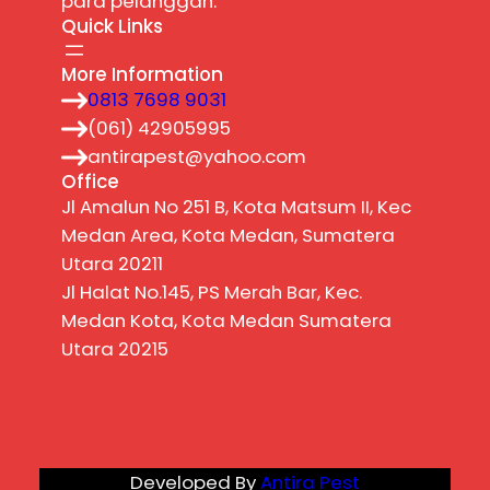
para pelanggan.
Quick Links
More Information
0813 7698 9031
(061) 42905995
antirapest@yahoo.com
Office
Jl Amalun No 251 B, Kota Matsum II, Kec
Medan Area, Kota Medan, Sumatera
Utara 20211
Jl Halat No.145, PS Merah Bar, Kec.
Medan Kota, Kota Medan Sumatera
Utara 20215
Developed By
Antira Pest