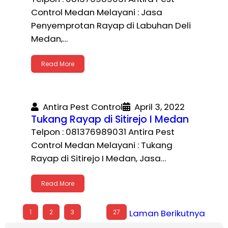
Control Medan Melayani : Jasa
Penyemprotan Rayap di Labuhan Deli
Medan,…
Read More
Antira Pest Control
April 3, 2022
Tukang Rayap di Sitirejo I Medan
Telpon : 081376989031 Antira Pest
Control Medan Melayani : Tukang
Rayap di Sitirejo I Medan, Jasa…
Read More
Laman Berikutnya
1
2
3
…
27