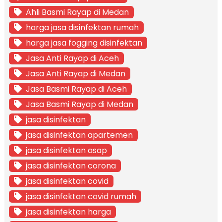
Ahli Basmi Rayap di Medan
harga jasa disinfektan rumah
harga jasa fogging disinfektan
Jasa Anti Rayap di Aceh
Jasa Anti Rayap di Medan
Jasa Basmi Rayap di Aceh
Jasa Basmi Rayap di Medan
jasa disinfektan
jasa disinfektan apartemen
jasa disinfektan asap
jasa disinfektan corona
jasa disinfektan covid
jasa disinfektan covid rumah
jasa disinfektan harga