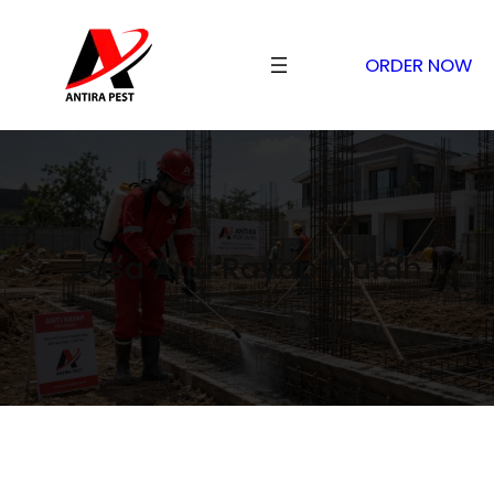
ORDER NOW
Jasa Anti Rayap Murah