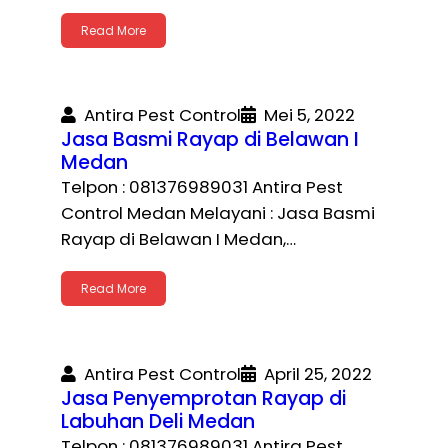
Read More
Antira Pest Control
Mei 5, 2022
Jasa Basmi Rayap di Belawan I
Medan
Telpon : 081376989031 Antira Pest
Control Medan Melayani : Jasa Basmi
Rayap di Belawan I Medan,…
Read More
Antira Pest Control
April 25, 2022
Jasa Penyemprotan Rayap di
Labuhan Deli Medan
Telpon : 081376989031 Antira Pest