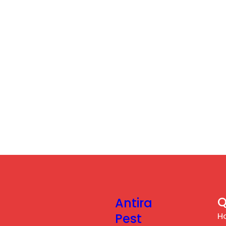
Q
Antira
H
Pest