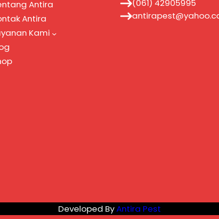
(061) 42905995
entang Antira
antirapest@yahoo.
ontak Antira
ayanan Kami
log
hop
Developed By
Antira Pest