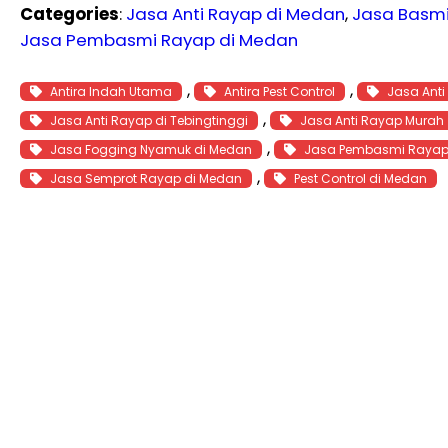
Categories
:
Jasa Anti Rayap di Medan
, 
Jasa Basm
Jasa Pembasmi Rayap di Medan
, 
, 
Antira Indah Utama
Antira Pest Control
Jasa Anti
, 
Jasa Anti Rayap di Tebingtinggi
Jasa Anti Rayap Murah
, 
Jasa Fogging Nyamuk di Medan
Jasa Pembasmi Rayap
, 
Jasa Semprot Rayap di Medan
Pest Control di Medan