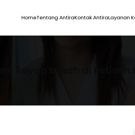
Home
Tentang Antira
Kontak Antira
Layanan 
i Rayap tanah di Petisah