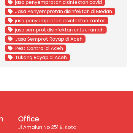
jasa penyemprotan disinfektan covid
Jasa Penyemprotan disinfektan di Medan
jasa penyemprotan disinfektan kantor
jasa semprot disinfektan untuk rumah
Jasa Semprot Rayap di Aceh
Pest Control di Aceh
Tukang Rayap di Aceh
n
Office
Jl Amalun No 251 B, Kota