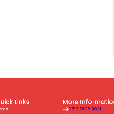
uick Links
More Informatio
ome
0813 7698 9031