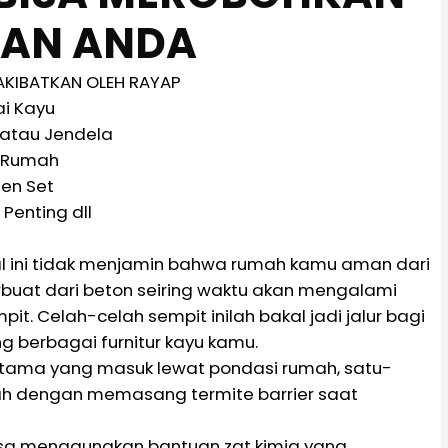
AN ANDA
AKIBATKAN OLEH RAYAP
ai Kayu
 atau Jendela
 Rumah
hen Set
Penting dll
hal ini tidak menjamin bahwa rumah kamu aman dari
buat dari beton seiring waktu akan mengalami
. Celah-celah sempit inilah bakal jadi jalur bagi
 berbagai furnitur kayu kamu.
rutama yang masuk lewat pondasi rumah, satu-
h dengan memasang termite barrier saat
bisa menggunakan bantuan zat kimia yang