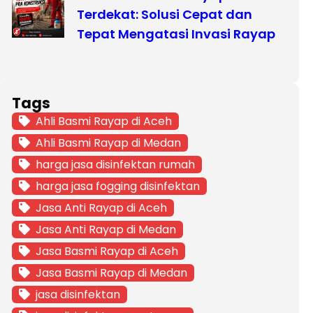
Terdekat: Solusi Cepat dan
Tepat Mengatasi Invasi Rayap
Tags
Ahli Basmi Rayap di Aceh
Ahli Basmi Rayap di Medan
harga jasa disinfektan rumah
harga jasa fogging disinfektan
Jasa Anti Rayap di Aceh
Jasa Anti Rayap di Medan
Jasa Basmi Rayap di Aceh
Jasa Basmi Rayap di Medan
jasa disinfektan