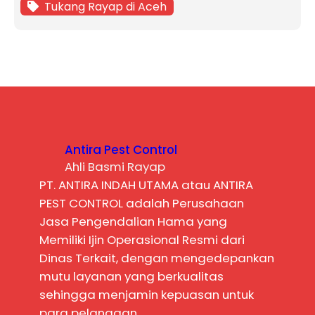
Tukang Rayap di Aceh
Antira Pest Control
Ahli Basmi Rayap
PT. ANTIRA INDAH UTAMA atau ANTIRA
PEST CONTROL adalah Perusahaan
Jasa Pengendalian Hama yang
Memiliki Ijin Operasional Resmi dari
Dinas Terkait, dengan mengedepankan
mutu layanan yang berkualitas
sehingga menjamin kepuasan untuk
para pelanggan.