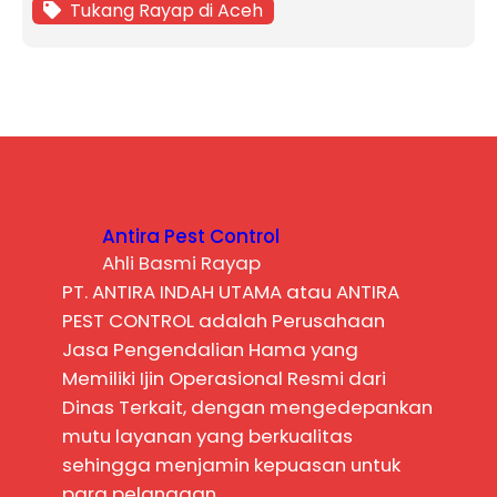
Tukang Rayap di Aceh
Antira Pest Control
Ahli Basmi Rayap
PT. ANTIRA INDAH UTAMA atau ANTIRA
PEST CONTROL adalah Perusahaan
Jasa Pengendalian Hama yang
Memiliki Ijin Operasional Resmi dari
Dinas Terkait, dengan mengedepankan
mutu layanan yang berkualitas
sehingga menjamin kepuasan untuk
para pelanggan.