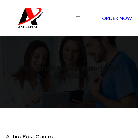
ORDER NOW
Pemusnah Rayap di Harjosari
II Medan
Antira Pest Control