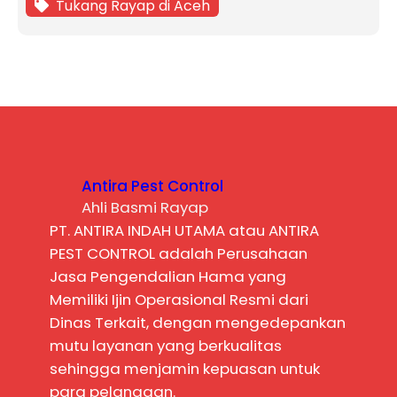
Tukang Rayap di Aceh
Antira Pest Control
Ahli Basmi Rayap
PT. ANTIRA INDAH UTAMA atau ANTIRA
PEST CONTROL adalah Perusahaan
Jasa Pengendalian Hama yang
Memiliki Ijin Operasional Resmi dari
Dinas Terkait, dengan mengedepankan
mutu layanan yang berkualitas
sehingga menjamin kepuasan untuk
para pelanggan.