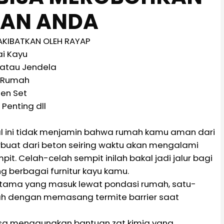
AN ANDA
AKIBATKAN OLEH RAYAP
ai Kayu
 atau Jendela
 Rumah
hen Set
Penting dll
hal ini tidak menjamin bahwa rumah kamu aman dari
buat dari beton seiring waktu akan mengalami
. Celah-celah sempit inilah bakal jadi jalur bagi
 berbagai furnitur kayu kamu.
rutama yang masuk lewat pondasi rumah, satu-
h dengan memasang termite barrier saat
bisa menggunakan bantuan zat kimia yang