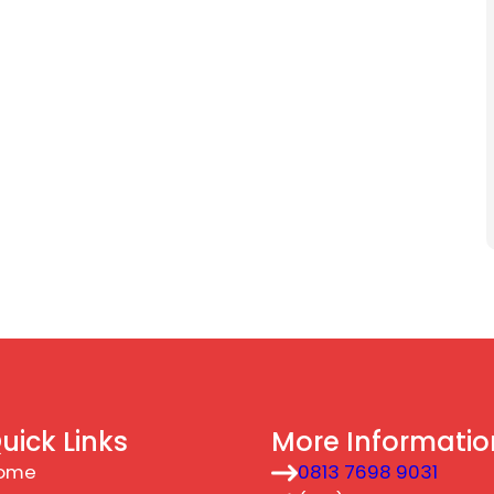
uick Links
More Informatio
ome
0813 7698 9031