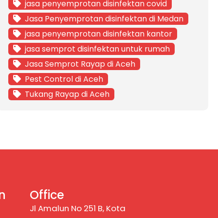
jasa penyemprotan disinfektan covid
Jasa Penyemprotan disinfektan di Medan
jasa penyemprotan disinfektan kantor
jasa semprot disinfektan untuk rumah
Jasa Semprot Rayap di Aceh
Pest Control di Aceh
Tukang Rayap di Aceh
n
Office
Jl Amalun No 251 B, Kota