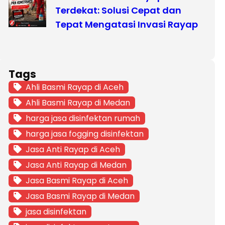
Terdekat: Solusi Cepat dan
Tepat Mengatasi Invasi Rayap
Tags
Ahli Basmi Rayap di Aceh
Ahli Basmi Rayap di Medan
harga jasa disinfektan rumah
harga jasa fogging disinfektan
Jasa Anti Rayap di Aceh
Jasa Anti Rayap di Medan
Jasa Basmi Rayap di Aceh
Jasa Basmi Rayap di Medan
jasa disinfektan