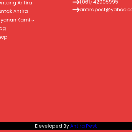
(061) 42905995
entang Antira
antirapest@yahoo.
ontak Antira
ayanan Kami
log
hop
Developed By
Antira Pest