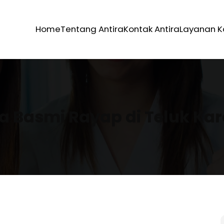
Home
Tentang Antira
Kontak Antira
Layanan 
a Basmi Rayap di Teluk Ka