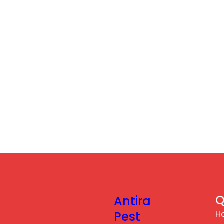
Q
Antira
H
Pest