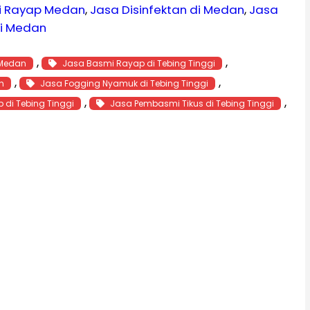
i Rayap Medan
, 
Jasa Disinfektan di Medan
, 
Jasa
di Medan
, 
, 
 Medan
Jasa Basmi Rayap di Tebing Tinggi
, 
, 
n
Jasa Fogging Nyamuk di Tebing Tinggi
, 
, 
di Tebing Tinggi
Jasa Pembasmi Tikus di Tebing Tinggi