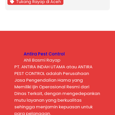
Tukang Rayap di Aceh
Antira Pest Control
Ahli Basmi Rayap
PT. ANTIRA INDAH UTAMA atau ANTIRA
PEST CONTROL adalah Perusahaan
Jasa Pengendalian Hama yang
Memiliki Ijin Operasional Resmi dari
Dinas Terkait, dengan mengedepankan
mutu layanan yang berkualitas
sehingga menjamin kepuasan untuk
para pelanggan.