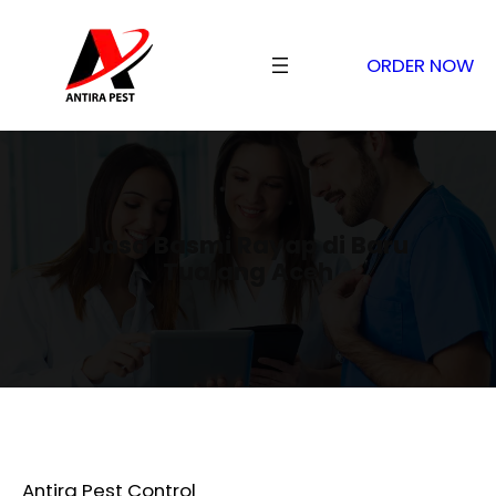
ORDER NOW
Jasa Basmi Rayap di Baru
Tualang Aceh
Antira Pest Control