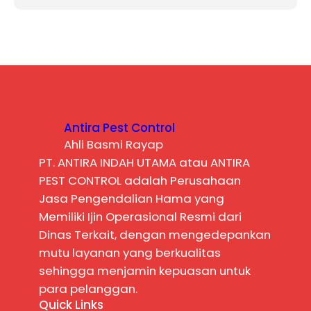
Antira Pest Control
Ahli Basmi Rayap
PT. ANTIRA INDAH UTAMA atau ANTIRA
PEST CONTROL adalah Perusahaan
Jasa Pengendalian Hama yang
Memiliki Ijin Operasional Resmi dari
Dinas Terkait, dengan mengedepankan
mutu layanan yang berkualitas
sehingga menjamin kepuasan untuk
para pelanggan.
Quick Links