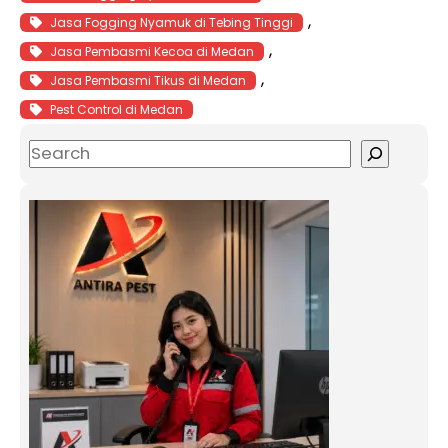
, 
Jasa Fogging Nyamuk di Tebing Tinggi
, 
Jasa Pembasmi Kecoa di Medan
, 
Jasa Pembasmi Tikus di Medan
Pest Control di Medan