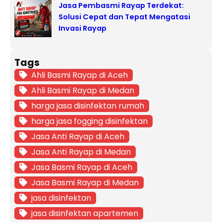
Jasa Pembasmi Rayap Terdekat:
Solusi Cepat dan Tepat Mengatasi
Invasi Rayap
Tags
Ahli Basmi Rayap di Aceh
Ahli Basmi Rayap di Medan
harga jasa disinfektan rumah
harga jasa fogging disinfektan
Jasa Anti Rayap di Aceh
Jasa Anti Rayap di Medan
Jasa Basmi Rayap di Aceh
Jasa Basmi Rayap di Medan
jasa disinfektan
jasa disinfektan apartemen