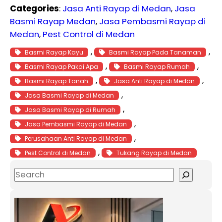
Categories
:
Jasa Anti Rayap di Medan
, 
Jasa
Basmi Rayap Medan
, 
Jasa Pembasmi Rayap di
Medan
, 
Pest Control di Medan
, 
, 
Basmi Rayap Kayu
Basmi Rayap Pada Tanaman
, 
, 
Basmi Rayap Pakai Apa
Basmi Rayap Rumah
, 
, 
Basmi Rayap Tanah
Jasa Anti Rayap di Medan
, 
Jasa Basmi Rayap di Medan
, 
Jasa Basmi Rayap di Rumah
, 
Jasa Pembasmi Rayap di Medan
, 
Perusahaan Anti Rayap di Medan
, 
Pest Control di Medan
Tukang Rayap di Medan