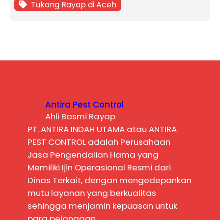
Tukang Rayap di Aceh
Antira Pest Control
Ahli Basmi Rayap
PT. ANTIRA INDAH UTAMA atau ANTIRA
PEST CONTROL adalah Perusahaan
Jasa Pengendalian Hama yang
Memiliki Ijin Operasional Resmi dari
Dinas Terkait, dengan mengedepankan
mutu layanan yang berkualitas
sehingga menjamin kepuasan untuk
para pelanggan.