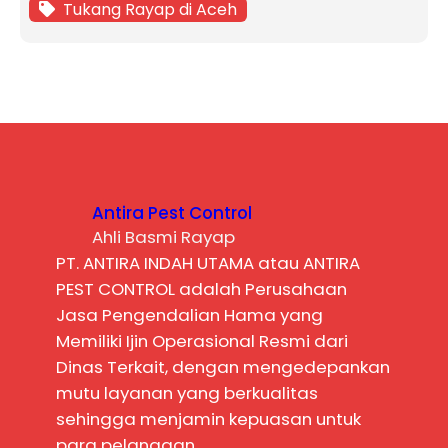
Tukang Rayap di Aceh
Antira Pest Control
Ahli Basmi Rayap
PT. ANTIRA INDAH UTAMA atau ANTIRA
PEST CONTROL adalah Perusahaan
Jasa Pengendalian Hama yang
Memiliki Ijin Operasional Resmi dari
Dinas Terkait, dengan mengedepankan
mutu layanan yang berkualitas
sehingga menjamin kepuasan untuk
para pelanggan.