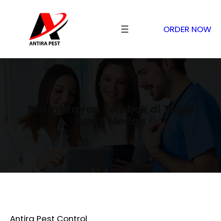
ORDER NOW
Basmi Rayap Tembok di Tegal
Sari II Medan
Antira Pest Control