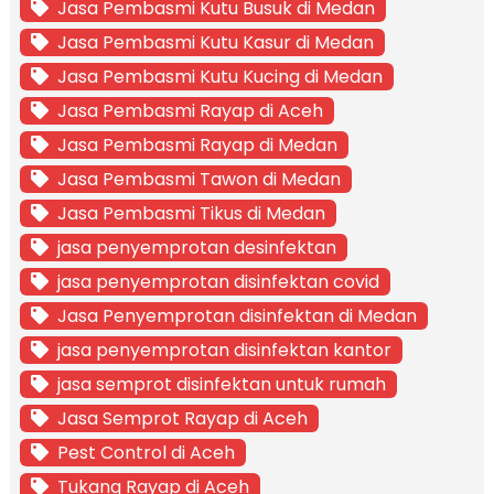
Jasa Pembasmi Kutu Busuk di Medan
Jasa Pembasmi Kutu Kasur di Medan
Jasa Pembasmi Kutu Kucing di Medan
Jasa Pembasmi Rayap di Aceh
Jasa Pembasmi Rayap di Medan
Jasa Pembasmi Tawon di Medan
Jasa Pembasmi Tikus di Medan
jasa penyemprotan desinfektan
jasa penyemprotan disinfektan covid
Jasa Penyemprotan disinfektan di Medan
jasa penyemprotan disinfektan kantor
jasa semprot disinfektan untuk rumah
Jasa Semprot Rayap di Aceh
Pest Control di Aceh
Tukang Rayap di Aceh