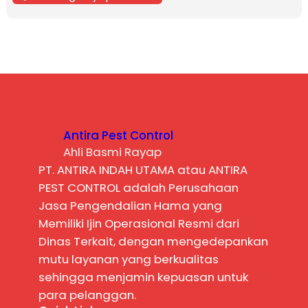
Antira Pest Control
Ahli Basmi Rayap
PT. ANTIRA INDAH UTAMA atau ANTIRA
PEST CONTROL adalah Perusahaan
Jasa Pengendalian Hama yang
Memiliki Ijin Operasional Resmi dari
Dinas Terkait, dengan mengedepankan
mutu layanan yang berkualitas
sehingga menjamin kepuasan untuk
para pelanggan.