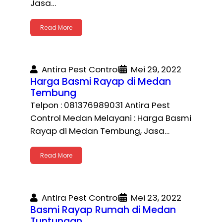
Jasa…
Read More
Antira Pest Control
Mei 29, 2022
Harga Basmi Rayap di Medan
Tembung
Telpon : 081376989031 Antira Pest
Control Medan Melayani : Harga Basmi
Rayap di Medan Tembung, Jasa…
Read More
Antira Pest Control
Mei 23, 2022
Basmi Rayap Rumah di Medan
Tuntungan