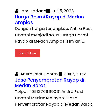
Iam Dadang
Juli 5, 2023
Harga Basmi Rayap di Medan
Amplas
Dengan harga terjangkau, Antira Pest
Control menjadi solusi Harga Basmi
Rayap di Medan Amplas. Tim ahli…
Read More
Antira Pest Control
Juli 7, 2022
Jasa Penyemprotan Rayap di
Medan Barat
Telpon : 081376989031 Antira Pest
Control Medan Melayani : Jasa
Penyemprotan Rayap di Medan Barat,