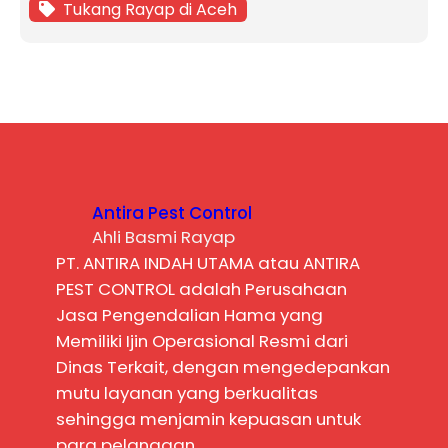
Tukang Rayap di Aceh
Antira Pest Control
Ahli Basmi Rayap
PT. ANTIRA INDAH UTAMA atau ANTIRA
PEST CONTROL adalah Perusahaan
Jasa Pengendalian Hama yang
Memiliki Ijin Operasional Resmi dari
Dinas Terkait, dengan mengedepankan
mutu layanan yang berkualitas
sehingga menjamin kepuasan untuk
para pelanggan.