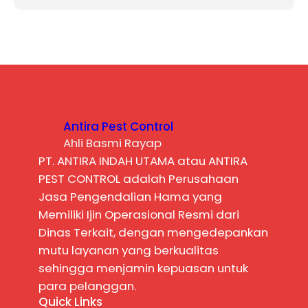
Antira Pest Control
Ahli Basmi Rayap
PT. ANTIRA INDAH UTAMA atau ANTIRA
PEST CONTROL adalah Perusahaan
Jasa Pengendalian Hama yang
Memiliki Ijin Operasional Resmi dari
Dinas Terkait, dengan mengedepankan
mutu layanan yang berkualitas
sehingga menjamin kepuasan untuk
para pelanggan.
Quick Links