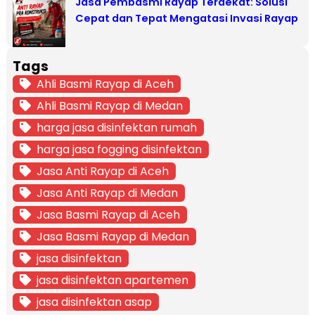
Jasa Pembasmi Rayap Terdekat: Solusi
Cepat dan Tepat Mengatasi Invasi Rayap
Tags
Ahli Basmi Rayap di Aceh
Ahli Basmi Rayap di Medan
harga jasa disinfektan rumah
harga jasa fogging disinfektan
Jasa Anti Rayap di Aceh
Jasa Anti Rayap di Medan
Jasa Basmi Rayap di Aceh
Jasa Basmi Rayap di Medan
jasa disinfektan
jasa disinfektan apartemen
jasa disinfektan asap