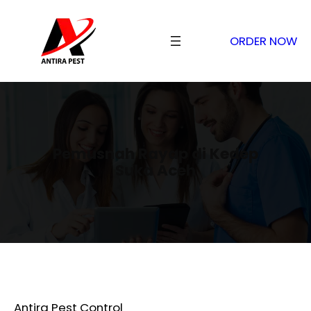
ORDER NOW
Pemusnah Rayap di Kedep
Suka Aceh
Antira Pest Control