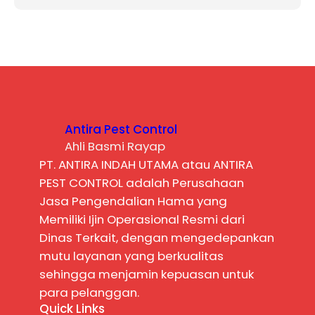
Antira Pest Control
Ahli Basmi Rayap
PT. ANTIRA INDAH UTAMA atau ANTIRA
PEST CONTROL adalah Perusahaan
Jasa Pengendalian Hama yang
Memiliki Ijin Operasional Resmi dari
Dinas Terkait, dengan mengedepankan
mutu layanan yang berkualitas
sehingga menjamin kepuasan untuk
para pelanggan.
Quick Links