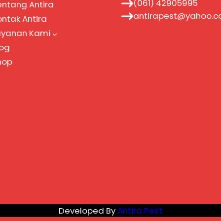
(061) 42905995
entang Antira
antirapest@yahoo.
ontak Antira
ayanan Kami
log
hop
Developed By
Antira Pest