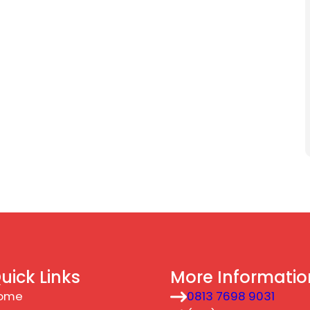
uick Links
More Informatio
ome
0813 7698 9031