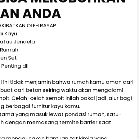
AN ANDA
AKIBATKAN OLEH RAYAP
ai Kayu
 atau Jendela
 Rumah
hen Set
Penting dll
hal ini tidak menjamin bahwa rumah kamu aman dari
buat dari beton seiring waktu akan mengalami
. Celah-celah sempit inilah bakal jadi jalur bagi
 berbagai furnitur kayu kamu.
rutama yang masuk lewat pondasi rumah, satu-
h dengan memasang termite barrier saat
bisa menggunakan bantuan zat kimia yang