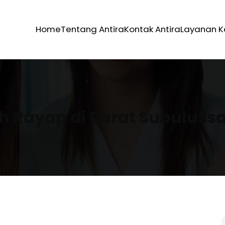
Home
Tentang Antira
Kontak Antira
Layanan 
 Rayap di Barat Subuluss