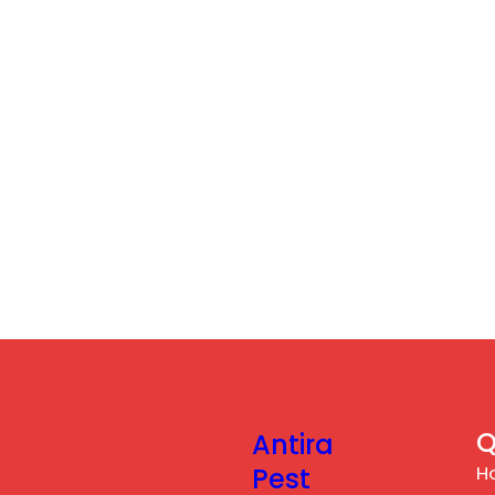
Q
Antira
H
Pest