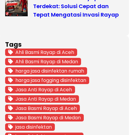
Terdekat: Solusi Cepat dan
Tepat Mengatasi Invasi Rayap
Tags
Ahli Basmi Rayap di Aceh
Ahli Basmi Rayap di Medan
harga jasa disinfektan rumah
harga jasa fogging disinfektan
Jasa Anti Rayap di Aceh
Jasa Anti Rayap di Medan
Jasa Basmi Rayap di Aceh
Jasa Basmi Rayap di Medan
jasa disinfektan