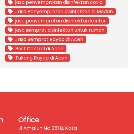
jasa penyemprotan disinfektan covid
Jasa Penyemprotan disinfektan di Medan
jasa penyemprotan disinfektan kantor
jasa semprot disinfektan untuk rumah
Jasa Semprot Rayap di Aceh
Pest Control di Aceh
Tukang Rayap di Aceh
n
Office
Jl Amalun No 251 B, Kota