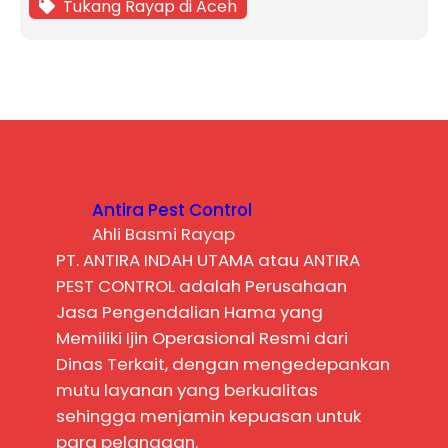
Tukang Rayap di Aceh
Antira Pest Control
Ahli Basmi Rayap
PT. ANTIRA INDAH UTAMA atau ANTIRA
PEST CONTROL adalah Perusahaan
Jasa Pengendalian Hama yang
Memiliki Ijin Operasional Resmi dari
Dinas Terkait, dengan mengedepankan
mutu layanan yang berkualitas
sehingga menjamin kepuasan untuk
para pelanggan.