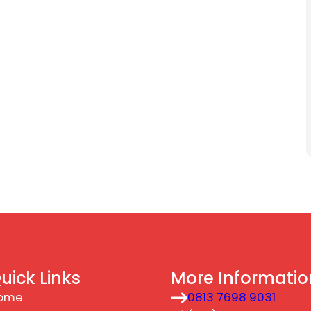
uick Links
More Informatio
ome
0813 7698 9031