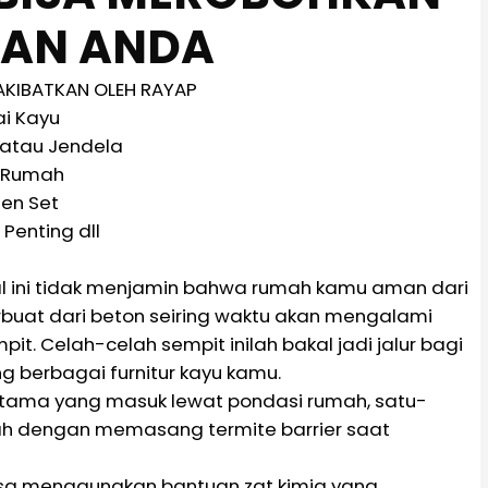
AN ANDA
AKIBATKAN OLEH RAYAP
ai Kayu
 atau Jendela
 Rumah
hen Set
Penting dll
hal ini tidak menjamin bahwa rumah kamu aman dari
buat dari beton seiring waktu akan mengalami
. Celah-celah sempit inilah bakal jadi jalur bagi
 berbagai furnitur kayu kamu.
rutama yang masuk lewat pondasi rumah, satu-
h dengan memasang termite barrier saat
bisa menggunakan bantuan zat kimia yang