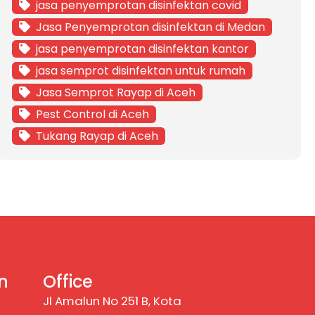
jasa penyemprotan disinfektan covid
Jasa Penyemprotan disinfektan di Medan
jasa penyemprotan disinfektan kantor
jasa semprot disinfektan untuk rumah
Jasa Semprot Rayap di Aceh
Pest Control di Aceh
Tukang Rayap di Aceh
n
Office
Jl Amalun No 251 B, Kota