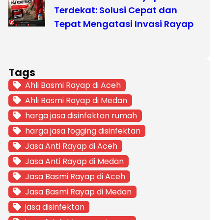
Terdekat: Solusi Cepat dan
Tepat Mengatasi Invasi Rayap
Tags
Ahli Basmi Rayap di Aceh
Ahli Basmi Rayap di Medan
harga jasa disinfektan rumah
harga jasa fogging disinfektan
Jasa Anti Rayap di Aceh
Jasa Anti Rayap di Medan
Jasa Basmi Rayap di Aceh
Jasa Basmi Rayap di Medan
jasa disinfektan