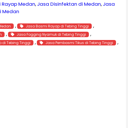
i Rayap Medan
, 
Jasa Disinfektan di Medan
, 
Jasa
di Medan
, 
, 
 Medan
Jasa Basmi Rayap di Tebing Tinggi
, 
, 
n
Jasa Fogging Nyamuk di Tebing Tinggi
, 
, 
di Tebing Tinggi
Jasa Pembasmi Tikus di Tebing Tinggi