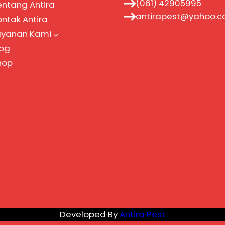
(061) 42905995
entang Antira
antirapest@yahoo.
ontak Antira
ayanan Kami
log
hop
Developed By
Antira Pest