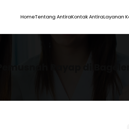
Home
Tentang Antira
Kontak Antira
Layanan 
Pemusnah Rayap di Bagele