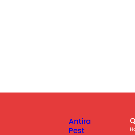
Q
Antira
H
Pest