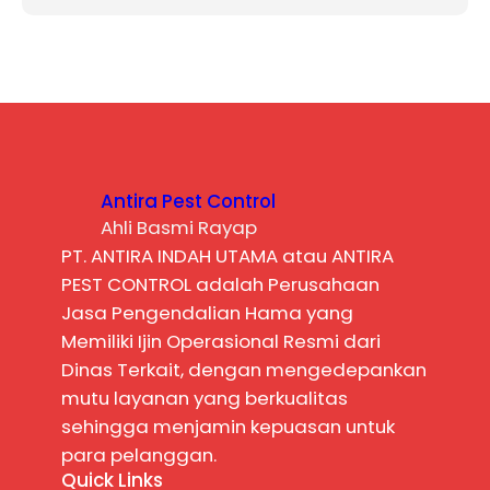
Antira Pest Control
Ahli Basmi Rayap
PT. ANTIRA INDAH UTAMA atau ANTIRA
PEST CONTROL adalah Perusahaan
Jasa Pengendalian Hama yang
Memiliki Ijin Operasional Resmi dari
Dinas Terkait, dengan mengedepankan
mutu layanan yang berkualitas
sehingga menjamin kepuasan untuk
para pelanggan.
Quick Links