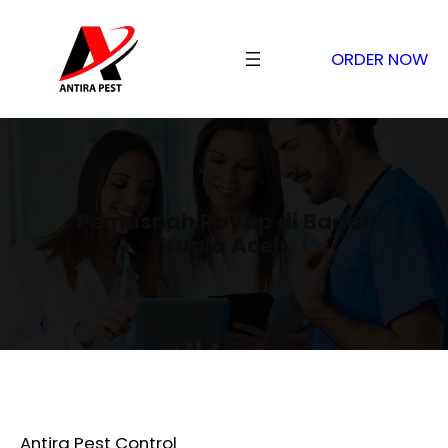
ORDER NOW
Pemusnah Rayap di Badar
Kuala Aceh
Antira Pest Control