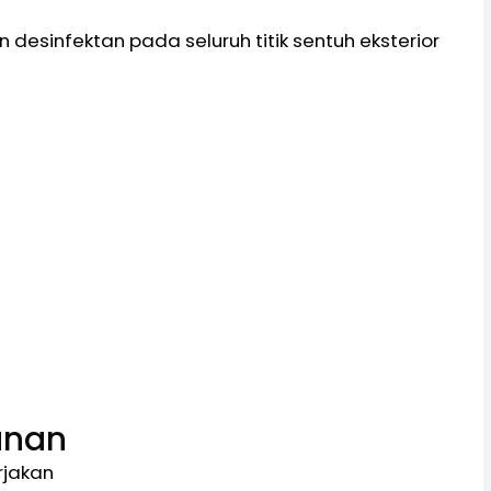
esinfektan pada seluruh titik sentuh eksterior
anan
rjakan