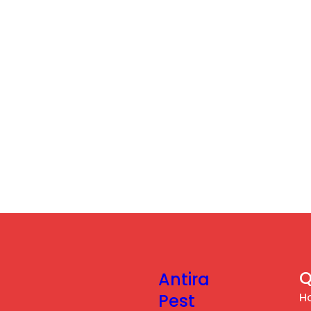
Q
Antira
H
Pest