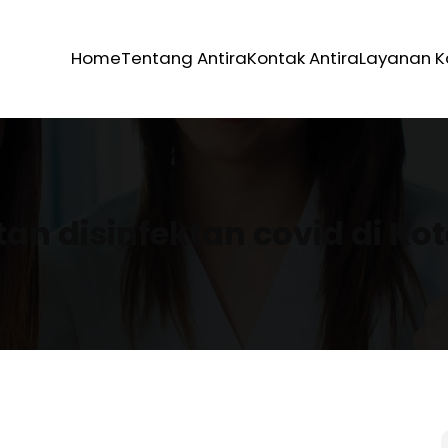
Home
Tentang Antira
Kontak Antira
Layanan 
an disinfektan covid di K