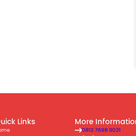
uick Links
More Informatio
ome
0813 7698 9031