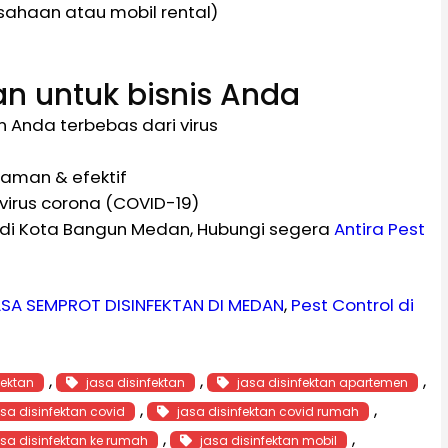
sahaan atau mobil rental)
n untuk bisnis Anda
Anda terbebas dari virus
 aman & efektif
irus corona (COVID-19)
d di Kota Bangun Medan, Hubungi segera
Antira Pest
SA SEMPROT DISINFEKTAN DI MEDAN
, 
Pest Control di
, 
, 
, 
fektan
jasa disinfektan
jasa disinfektan apartemen
, 
, 
asa disinfektan covid
jasa disinfektan covid rumah
, 
, 
asa disinfektan ke rumah
jasa disinfektan mobil