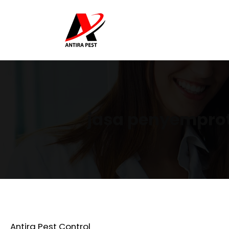
jasa penyemprot
Antira Pest Control