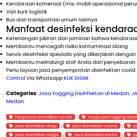
Kendaraan komersial (mis. mobil operasional peru
Van kurir logistik
Bus dan transportasi umum lainnya
Manfaat desinfeksi kendaraa
Ketenangan pikiran dan jaminan bahwa kendaraan 
Membantu mencegah risiko kontaminasi silang
Servis desinfeksi spesialis yang dikerjakan dengan
Membantu melindungi staf Anda dari penyebaran v
Perlu layaan jasa penyemprotan disinfektan covi
Control
Via Whatsapp
KLIK DISINI
Categories
:
Jasa Fogging Disinfektan di Medan
, 
JA
Medan
, 
harga jasa disinfektan rumah
harga jasa fogging disin
, 
, 
jasa disinfektan asap
jasa disinfektan corona
j
, 
, 
jasa disinfektan harga
jasa disinfektan kantor
j