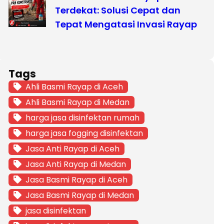
Terdekat: Solusi Cepat dan
Tepat Mengatasi Invasi Rayap
Tags
Ahli Basmi Rayap di Aceh
Ahli Basmi Rayap di Medan
harga jasa disinfektan rumah
harga jasa fogging disinfektan
Jasa Anti Rayap di Aceh
Jasa Anti Rayap di Medan
Jasa Basmi Rayap di Aceh
Jasa Basmi Rayap di Medan
jasa disinfektan