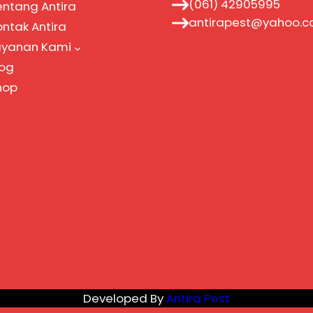
(061) 42905995
entang Antira
antirapest@yahoo.
ontak Antira
ayanan Kami
log
hop
Developed By
Antira Pest