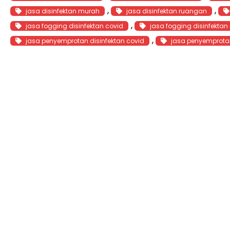
, 
, 
jasa disinfektan murah
jasa disinfektan ruangan
, 
jasa fogging disinfektan covid
jasa fogging disinfekta
, 
jasa penyemprotan disinfektan covid
jasa penyemprotan