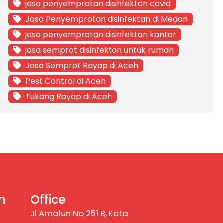
jasa penyemprotan disinfektan covid
Jasa Penyemprotan disinfektan di Medan
jasa penyemprotan disinfektan kantor
jasa semprot disinfektan untuk rumah
Jasa Semprot Rayap di Aceh
Pest Control di Aceh
Tukang Rayap di Aceh
n
Office
Jl Amalun No 251 B, Kota