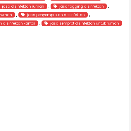
, 
, 
jasa disinfektan rumah
jasa fogging disinfektan
, 
, 
n rumah
jasa penyemprotan desinfektan
, 
 disinfektan kantor
jasa semprot disinfektan untuk rumah