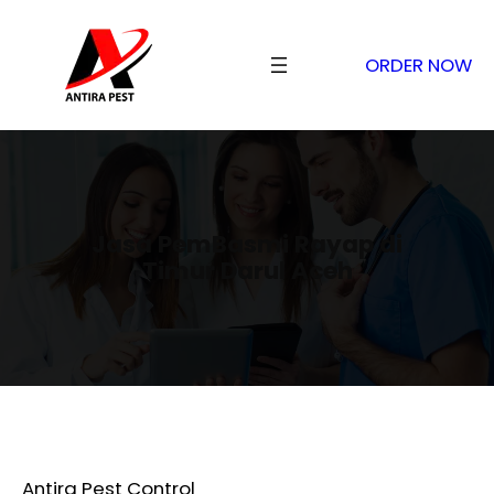
ORDER NOW
Jasa PemBasmi Rayap di
Timur Darul Aceh
Antira Pest Control