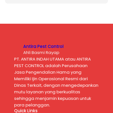
Antira Pest Control
Ahli Basmi Rayap
PT. ANTIRA INDAH UTAMA atau ANTIRA
PEST CONTROL adalah Perusahaan
Jasa Pengendalian Hama yang
Memiliki Ijin Operasional Resmi dari
Dinas Terkait, dengan mengedepankan
mutu layanan yang berkualitas
sehingga menjamin kepuasan untuk
para pelanggan.
Quick Links