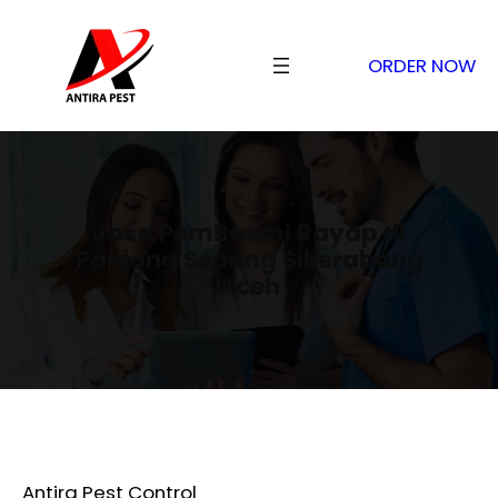
ORDER NOW
Jasa PemBasmi Rayap di
Panjang Sepang Sikerabang
Aceh
Antira Pest Control