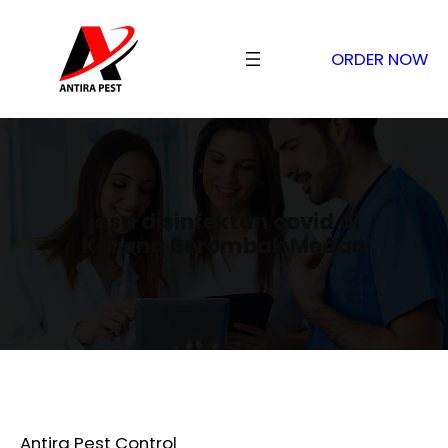
ORDER NOW
jasa disinfektan covid di
Karang Berombak Medan
Antira Pest Control