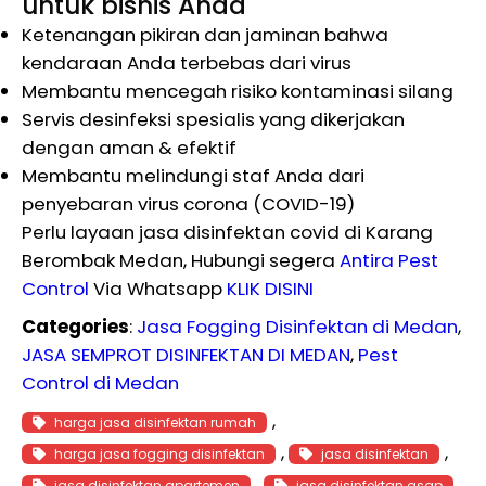
untuk bisnis Anda
Ketenangan pikiran dan jaminan bahwa
kendaraan Anda terbebas dari virus
Membantu mencegah risiko kontaminasi silang
Servis desinfeksi spesialis yang dikerjakan
dengan aman & efektif
Membantu melindungi staf Anda dari
penyebaran virus corona (COVID-19)
Perlu layaan jasa disinfektan covid di Karang
Berombak Medan, Hubungi segera
Antira Pest
Control
Via Whatsapp
KLIK DISINI
Categories
:
Jasa Fogging Disinfektan di Medan
, 
JASA SEMPROT DISINFEKTAN DI MEDAN
, 
Pest
Control di Medan
, 
harga jasa disinfektan rumah
, 
, 
harga jasa fogging disinfektan
jasa disinfektan
, 
, 
jasa disinfektan apartemen
jasa disinfektan asap