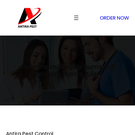
ORDER NOW
Jasa Basmi Rayap Rumah di
Simolap Namo Aceh
Antira Pest Control