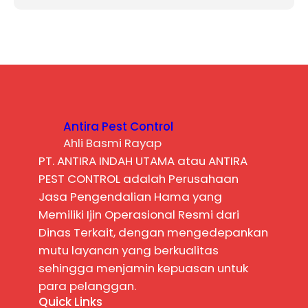
Antira Pest Control
Ahli Basmi Rayap
PT. ANTIRA INDAH UTAMA atau ANTIRA
PEST CONTROL adalah Perusahaan
Jasa Pengendalian Hama yang
Memiliki Ijin Operasional Resmi dari
Dinas Terkait, dengan mengedepankan
mutu layanan yang berkualitas
sehingga menjamin kepuasan untuk
para pelanggan.
Quick Links