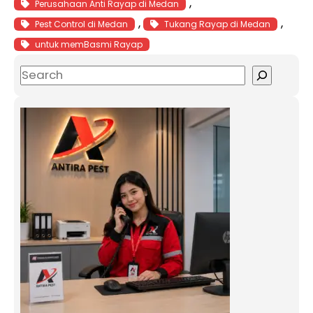
, 
Perusahaan Anti Rayap di Medan
, 
, 
Pest Control di Medan
Tukang Rayap di Medan
untuk memBasmi Rayap