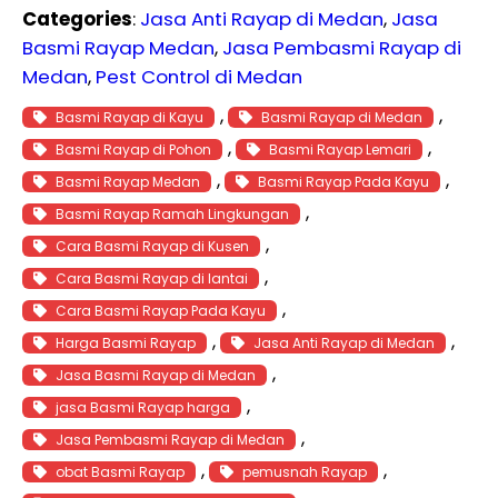
Categories
:
Jasa Anti Rayap di Medan
, 
Jasa
Basmi Rayap Medan
, 
Jasa Pembasmi Rayap di
Medan
, 
Pest Control di Medan
, 
, 
Basmi Rayap di Kayu
Basmi Rayap di Medan
, 
, 
Basmi Rayap di Pohon
Basmi Rayap Lemari
, 
, 
Basmi Rayap Medan
Basmi Rayap Pada Kayu
, 
Basmi Rayap Ramah Lingkungan
, 
Cara Basmi Rayap di Kusen
, 
Cara Basmi Rayap di lantai
, 
Cara Basmi Rayap Pada Kayu
, 
, 
Harga Basmi Rayap
Jasa Anti Rayap di Medan
, 
Jasa Basmi Rayap di Medan
, 
jasa Basmi Rayap harga
, 
Jasa Pembasmi Rayap di Medan
, 
, 
obat Basmi Rayap
pemusnah Rayap