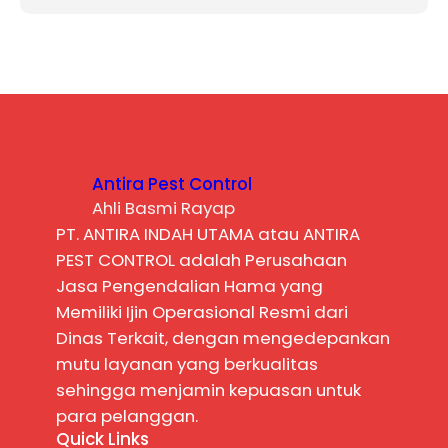
Antira Pest Control
Ahli Basmi Rayap
PT. ANTIRA INDAH UTAMA atau ANTIRA
PEST CONTROL adalah Perusahaan
Jasa Pengendalian Hama yang
Memiliki Ijin Operasional Resmi dari
Dinas Terkait, dengan mengedepankan
mutu layanan yang berkualitas
sehingga menjamin kepuasan untuk
para pelanggan.
Quick Links