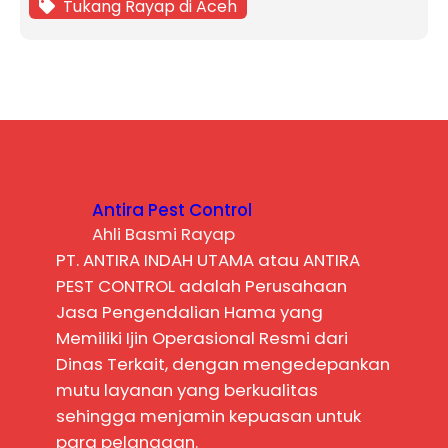
Tukang Rayap di Aceh
Antira Pest Control
Ahli Basmi Rayap
PT. ANTIRA INDAH UTAMA atau ANTIRA
PEST CONTROL adalah Perusahaan
Jasa Pengendalian Hama yang
Memiliki Ijin Operasional Resmi dari
Dinas Terkait, dengan mengedepankan
mutu layanan yang berkualitas
sehingga menjamin kepuasan untuk
para pelanggan.