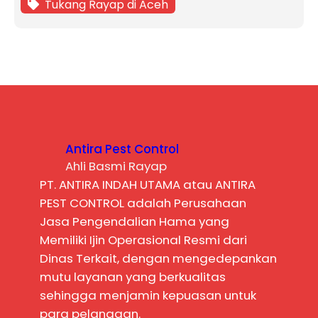
Tukang Rayap di Aceh
Antira Pest Control
Ahli Basmi Rayap
PT. ANTIRA INDAH UTAMA atau ANTIRA
PEST CONTROL adalah Perusahaan
Jasa Pengendalian Hama yang
Memiliki Ijin Operasional Resmi dari
Dinas Terkait, dengan mengedepankan
mutu layanan yang berkualitas
sehingga menjamin kepuasan untuk
para pelanggan.