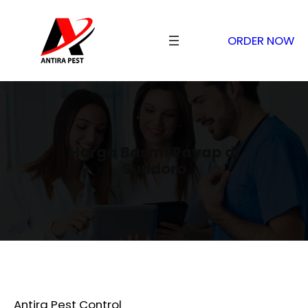
ORDER NOW
Harga Basmi Rayap di
Sundoro
Antira Pest Control