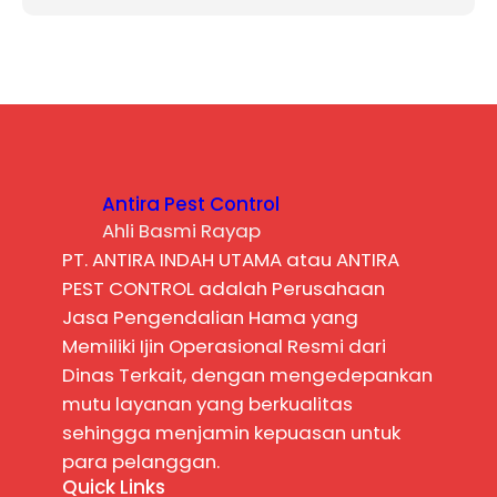
Antira Pest Control
Ahli Basmi Rayap
PT. ANTIRA INDAH UTAMA atau ANTIRA
PEST CONTROL adalah Perusahaan
Jasa Pengendalian Hama yang
Memiliki Ijin Operasional Resmi dari
Dinas Terkait, dengan mengedepankan
mutu layanan yang berkualitas
sehingga menjamin kepuasan untuk
para pelanggan.
Quick Links