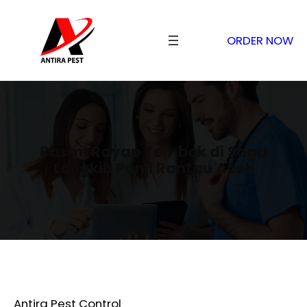
ORDER NOW
Basmi Rayap Tembok di Saga
Longkib Panji Rantau Aceh
Antira Pest Control