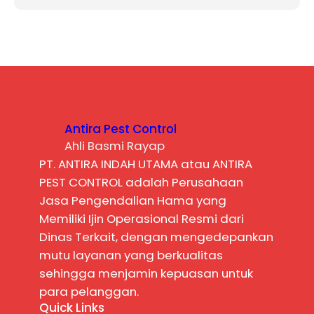
Antira Pest Control
Ahli Basmi Rayap
PT. ANTIRA INDAH UTAMA atau ANTIRA
PEST CONTROL adalah Perusahaan
Jasa Pengendalian Hama yang
Memiliki Ijin Operasional Resmi dari
Dinas Terkait, dengan mengedepankan
mutu layanan yang berkualitas
sehingga menjamin kepuasan untuk
para pelanggan.
Quick Links