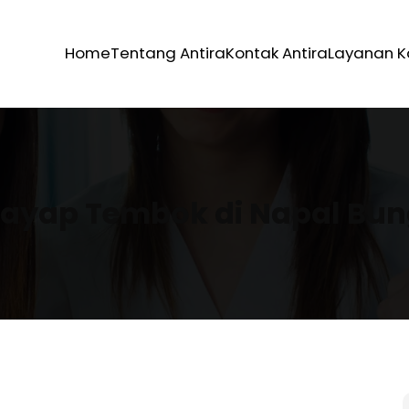
Home
Tentang Antira
Kontak Antira
Layanan 
ayap Tembok di Napal Bu