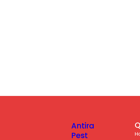
Q
Antira
H
Pest