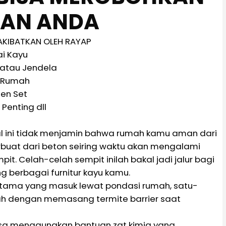
AN ANDA
AKIBATKAN OLEH RAYAP
ai Kayu
 atau Jendela
 Rumah
hen Set
Penting dll
hal ini tidak menjamin bahwa rumah kamu aman dari
buat dari beton seiring waktu akan mengalami
. Celah-celah sempit inilah bakal jadi jalur bagi
 berbagai furnitur kayu kamu.
rutama yang masuk lewat pondasi rumah, satu-
h dengan memasang termite barrier saat
bisa menggunakan bantuan zat kimia yang