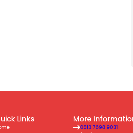
uick Links
More Informatio
ome
0813 7698 9031