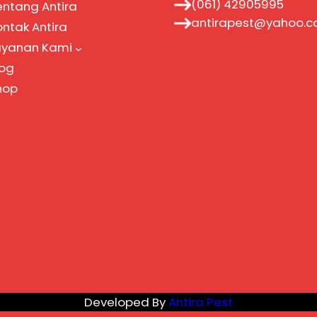
(061) 42905995
entang Antira
antirapest@yahoo.
ontak Antira
ayanan Kami
log
hop
Developed By
Antira Pest