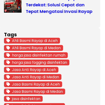
Terdekat: Solusi Cepat dan
Tepat Mengatasi Invasi Rayap
Tags
Ahli Basmi Rayap di Aceh
Ahli Basmi Rayap di Medan
harga jasa disinfektan rumah
harga jasa fogging disinfektan
Jasa Anti Rayap di Aceh
Jasa Anti Rayap di Medan
Jasa Basmi Rayap di Aceh
Jasa Basmi Rayap di Medan
jasa disinfektan