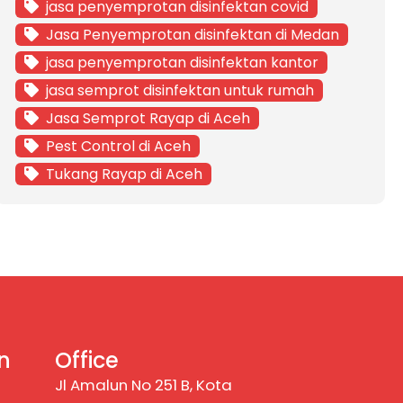
jasa penyemprotan disinfektan covid
Jasa Penyemprotan disinfektan di Medan
jasa penyemprotan disinfektan kantor
jasa semprot disinfektan untuk rumah
Jasa Semprot Rayap di Aceh
Pest Control di Aceh
Tukang Rayap di Aceh
n
Office
Jl Amalun No 251 B, Kota