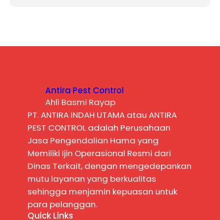
Antira Pest Control
Ahli Basmi Rayap
PT. ANTIRA INDAH UTAMA atau ANTIRA
PEST CONTROL adalah Perusahaan
Jasa Pengendalian Hama yang
Memiliki Ijin Operasional Resmi dari
Dinas Terkait, dengan mengedepankan
mutu layanan yang berkualitas
sehingga menjamin kepuasan untuk
para pelanggan.
Quick Links