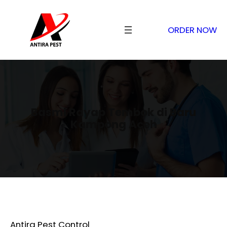
ORDER NOW
Basmi Rayap Tembok di Baru
Kampong Aceh
Antira Pest Control