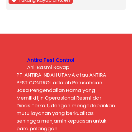
Tukang Rayap di Aceh
Antira Pest Control
Ahli Basmi Rayap
PT. ANTIRA INDAH UTAMA atau ANTIRA
PEST CONTROL adalah Perusahaan
Jasa Pengendalian Hama yang
Memiliki Ijin Operasional Resmi dari
Dinas Terkait, dengan mengedepankan
mutu layanan yang berkualitas
sehingga menjamin kepuasan untuk
para pelanggan.