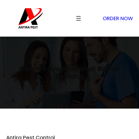
ORDER NOW
Basmi Rayap tanah di Badak
Bejuang
Antira Pest Control