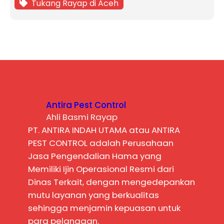
Tukang Rayap di Aceh
Antira Pest Control
Ahli Basmi Rayap
PT. ANTIRA INDAH UTAMA atau ANTIRA
PEST CONTROL adalah Perusahaan
Jasa Pengendalian Hama yang
Memiliki Ijin Operasional Resmi dari
Dinas Terkait, dengan mengedepankan
mutu layanan yang berkualitas
sehingga menjamin kepuasan untuk
para pelanggan.