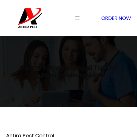
ORDER NOW
Basmi Rayap sampai Tuntas
di Baru Tualang Aceh
Antira Pest Control