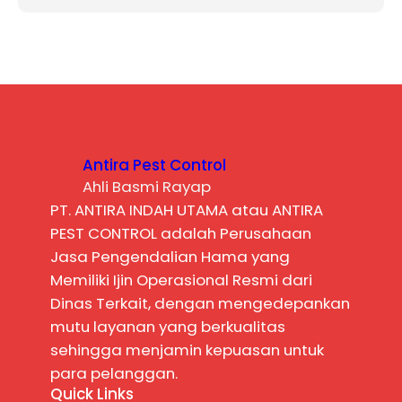
Antira Pest Control
Ahli Basmi Rayap
PT. ANTIRA INDAH UTAMA atau ANTIRA
PEST CONTROL adalah Perusahaan
Jasa Pengendalian Hama yang
Memiliki Ijin Operasional Resmi dari
Dinas Terkait, dengan mengedepankan
mutu layanan yang berkualitas
sehingga menjamin kepuasan untuk
para pelanggan.
Quick Links