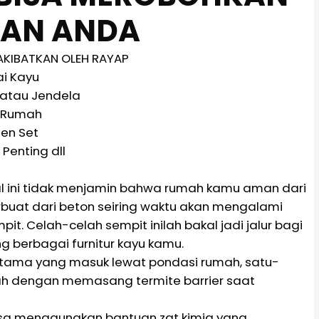
AN ANDA
AKIBATKAN OLEH RAYAP
ai Kayu
 atau Jendela
 Rumah
hen Set
Penting dll
hal ini tidak menjamin bahwa rumah kamu aman dari
buat dari beton seiring waktu akan mengalami
. Celah-celah sempit inilah bakal jadi jalur bagi
 berbagai furnitur kayu kamu.
rutama yang masuk lewat pondasi rumah, satu-
h dengan memasang termite barrier saat
bisa menggunakan bantuan zat kimia yang