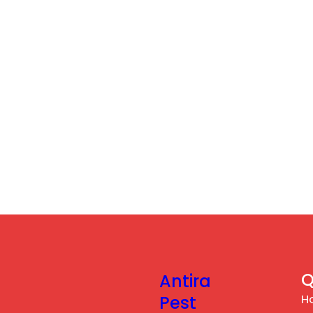
Q
Antira
H
Pest