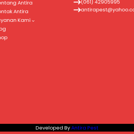
(061) 42905995
entang Antira
antirapest@yahoo.
ontak Antira
ayanan Kami
log
hop
Developed By
Antira Pest