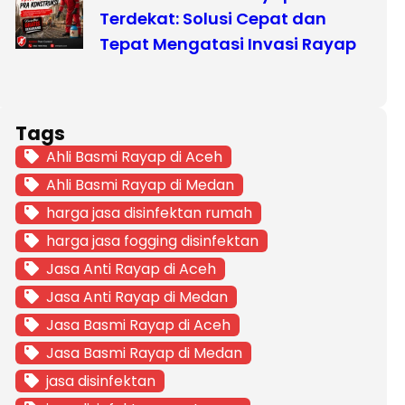
Terdekat: Solusi Cepat dan
Tepat Mengatasi Invasi Rayap
Tags
Ahli Basmi Rayap di Aceh
Ahli Basmi Rayap di Medan
harga jasa disinfektan rumah
harga jasa fogging disinfektan
Jasa Anti Rayap di Aceh
Jasa Anti Rayap di Medan
Jasa Basmi Rayap di Aceh
Jasa Basmi Rayap di Medan
jasa disinfektan