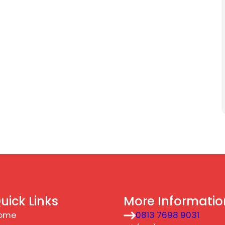
uick Links
More Informatio
ome
0813 7698 9031