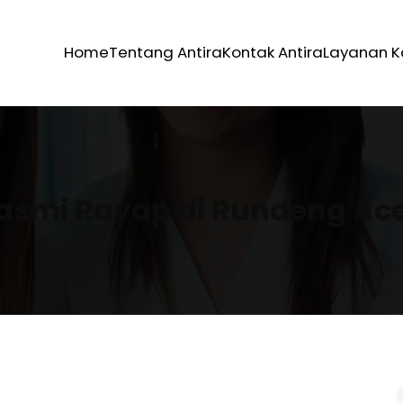
Home
Tentang Antira
Kontak Antira
Layanan 
asmi Rayap di Rundeng Ac