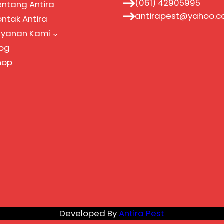
(061) 42905995
entang Antira
antirapest@yahoo.
ontak Antira
ayanan Kami
log
hop
Developed By
Antira Pest