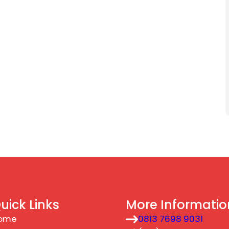
uick Links
More Informatio
ome
0813 7698 9031