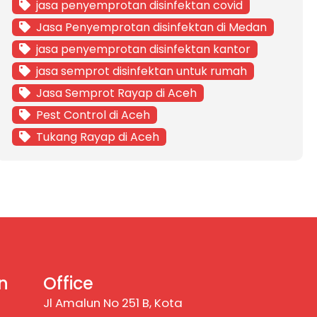
jasa penyemprotan disinfektan covid
Jasa Penyemprotan disinfektan di Medan
jasa penyemprotan disinfektan kantor
jasa semprot disinfektan untuk rumah
Jasa Semprot Rayap di Aceh
Pest Control di Aceh
Tukang Rayap di Aceh
n
Office
Jl Amalun No 251 B, Kota