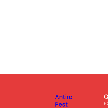
Q
Antira
H
Pest