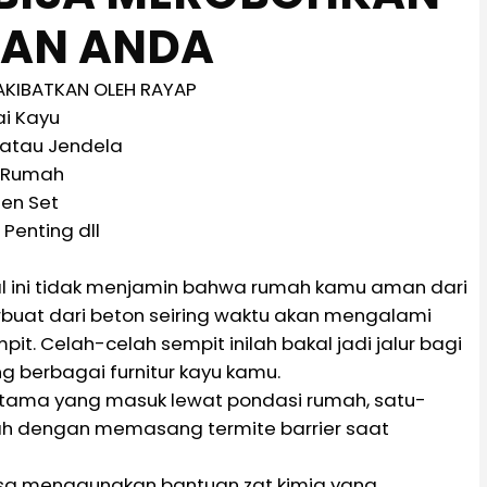
AN ANDA
AKIBATKAN OLEH RAYAP
ai Kayu
 atau Jendela
 Rumah
hen Set
Penting dll
hal ini tidak menjamin bahwa rumah kamu aman dari
buat dari beton seiring waktu akan mengalami
. Celah-celah sempit inilah bakal jadi jalur bagi
 berbagai furnitur kayu kamu.
rutama yang masuk lewat pondasi rumah, satu-
h dengan memasang termite barrier saat
bisa menggunakan bantuan zat kimia yang