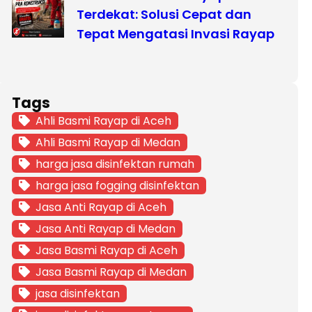
Terdekat: Solusi Cepat dan
Tepat Mengatasi Invasi Rayap
Tags
Ahli Basmi Rayap di Aceh
Ahli Basmi Rayap di Medan
harga jasa disinfektan rumah
harga jasa fogging disinfektan
Jasa Anti Rayap di Aceh
Jasa Anti Rayap di Medan
Jasa Basmi Rayap di Aceh
Jasa Basmi Rayap di Medan
jasa disinfektan