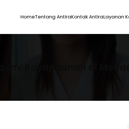
Home
Tentang Antira
Kontak Antira
Layanan 
smi Rayap tanah di Meda