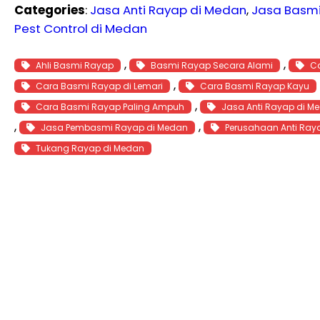
Categories
:
Jasa Anti Rayap di Medan
, 
Jasa Basm
Pest Control di Medan
, 
, 
Ahli Basmi Rayap
Basmi Rayap Secara Alami
C
, 
Cara Basmi Rayap di Lemari
Cara Basmi Rayap Kayu
, 
Cara Basmi Rayap Paling Ampuh
Jasa Anti Rayap di M
, 
, 
Jasa Pembasmi Rayap di Medan
Perusahaan Anti Ray
Tukang Rayap di Medan