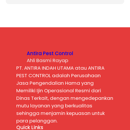
Antira Pest Control
Ahli Basmi Rayap
PT. ANTIRA INDAH UTAMA atau ANTIRA
PEST CONTROL adalah Perusahaan
Jasa Pengendalian Hama yang
Memiliki Ijin Operasional Resmi dari
Dinas Terkait, dengan mengedepankan
mutu layanan yang berkualitas
sehingga menjamin kepuasan untuk
para pelanggan.
Quick Links