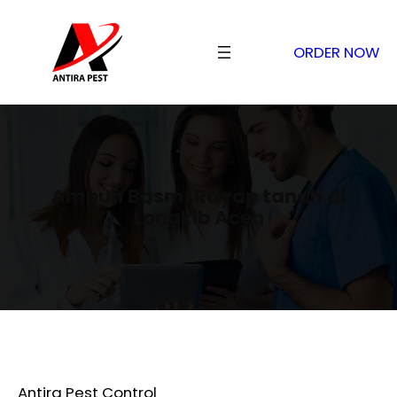
ORDER NOW
Ampuh Basmi Rayap tanah di
Longkib Aceh
Antira Pest Control