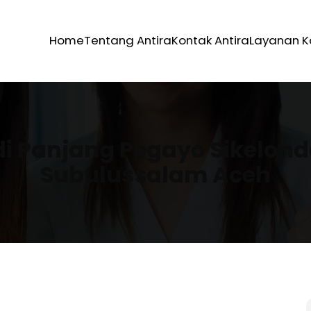
Home
Tentang Antira
Kontak Antira
Layanan 
di Panjang Pegayo Sikelo
Subulussalam Aceh