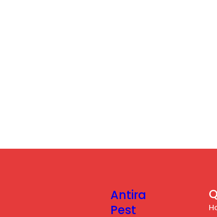
Q
Antira
H
Pest