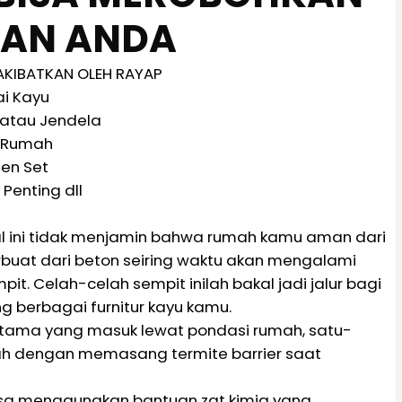
AN ANDA
AKIBATKAN OLEH RAYAP
ai Kayu
 atau Jendela
 Rumah
hen Set
Penting dll
hal ini tidak menjamin bahwa rumah kamu aman dari
buat dari beton seiring waktu akan mengalami
. Celah-celah sempit inilah bakal jadi jalur bagi
 berbagai furnitur kayu kamu.
rutama yang masuk lewat pondasi rumah, satu-
h dengan memasang termite barrier saat
bisa menggunakan bantuan zat kimia yang