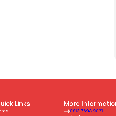
uick Links
More Informatio
ome
0813 7698 9031