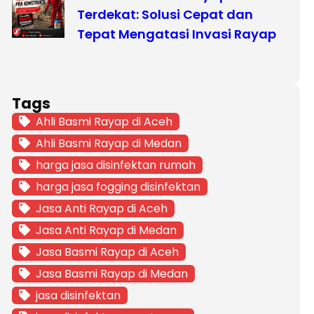
Terdekat: Solusi Cepat dan
Tepat Mengatasi Invasi Rayap
Tags
Ahli Basmi Rayap di Aceh
Ahli Basmi Rayap di Medan
harga jasa disinfektan rumah
harga jasa fogging disinfektan
Jasa Anti Rayap di Aceh
Jasa Anti Rayap di Medan
Jasa Basmi Rayap di Aceh
Jasa Basmi Rayap di Medan
jasa disinfektan