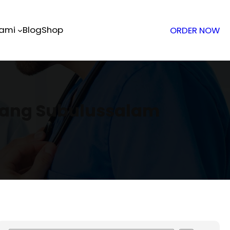
Kami
Blog
Shop
ORDER NOW
ndang Subulussalam