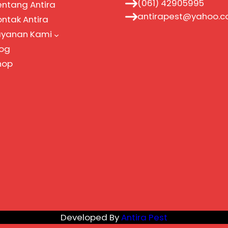
(061) 42905995
entang Antira
antirapest@yahoo.
ontak Antira
ayanan Kami
log
hop
Developed By
Antira Pest