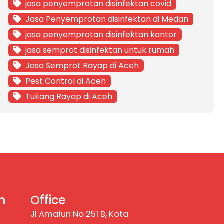
jasa penyemprotan disinfektan covid
Jasa Penyemprotan disinfektan di Medan
jasa penyemprotan disinfektan kantor
jasa semprot disinfektan untuk rumah
Jasa Semprot Rayap di Aceh
Pest Control di Aceh
Tukang Rayap di Aceh
n
Office
Jl Amalun No 251 B, Kota