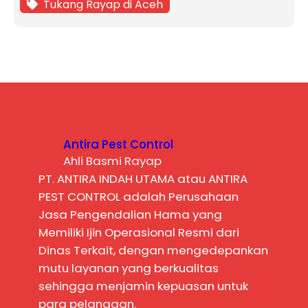
Tukang Rayap di Aceh
Antira Pest Control
Ahli Basmi Rayap
PT. ANTIRA INDAH UTAMA atau ANTIRA
PEST CONTROL adalah Perusahaan
Jasa Pengendalian Hama yang
Memiliki Ijin Operasional Resmi dari
Dinas Terkait, dengan mengedepankan
mutu layanan yang berkualitas
sehingga menjamin kepuasan untuk
para pelanggan.